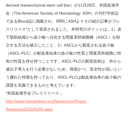
derived mesenchymal stem cell line）が11月28日、米国血液学
会（The American Society of Hematology: ASH）の刊行学術誌
であるBlood誌に掲載され、同時にASHよりその紹介記事がプレ
スリリース*として発表されました。本研究のポイントは、1）皮
下脂肪組織から血小板へ分化する間葉系幹細胞株（ASCL）を樹
立する方法を確立したこと、2）ASCLから製造される血小板
（ASCL-PLC）が献血者由来の血小板の性質と間葉系幹細胞に特
有の性質を併せ持つことです。ASCL-PLCの製造技術は、外から
遺伝子導入を行う必要がないため、簡易かつ、安全性が高いとい
う優れた特徴を持っており、ASCL-PLCは献血者由来の血小板の
課題を克服できるものと考えています。
*米国血液学会プレスリリース；
http://www.hematology.org/Newsroom/Press-
Releases/2018/9169.aspx