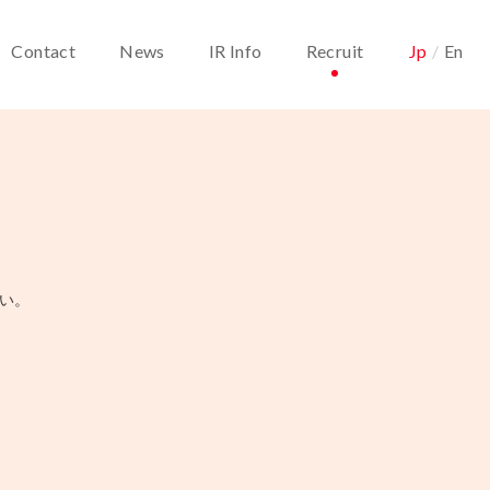
Contact
News
IR Info
Recruit
Jp
/
En
い。