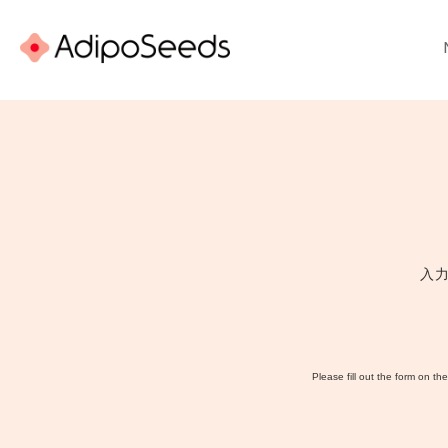
入
Please fill out the form on th